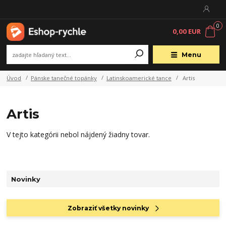
0
0,00 EUR
Menu
Úvod
Pánske tanečné topánky
Latinskoamerické tance
Artis
Artis
V tejto kategórii nebol nájdený žiadny tovar.
Novinky
Zobraziť všetky novinky