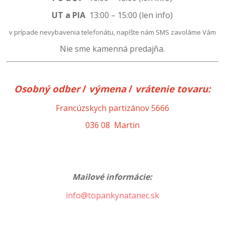
UT a PIA
13:00
–
15:00 (len info)
v prípade nevybavenia telefonátu, napíšte nám SMS zavoláme Vám
Nie sme kamenná predajňa.
Osobný odber
/
výmena
/
vrátenie
tovaru:
Francúzskych partizánov 5666
036 08 Martin
Mailové informácie:
info@topankynatanec.sk