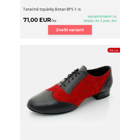
Tanečné topánky Botan BPS-1 is
vyexpedované zo
71,00 EUR
/
ks
skladu do 3 prac.dní
Zvoliť variant
Akcia