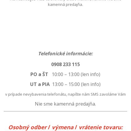
kamenná predajňa.
Telefonické informácie:
0908 233 115
PO a ŠT
10:00 – 13:00 (len info)
UT a PIA
13:00
–
15:00 (len info)
v prípade nevybavenia telefonátu, napíšte nám SMS zavoláme Vám
Nie sme kamenná predajňa.
Osobný odber
/
výmena
/
vrátenie
tovaru: