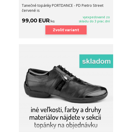
Tanečné topánky PORTDANCE - PD Pietro Street
červené is
vyexpedované zo
99,00 EUR
/
ks
skladu do 3 prac.dní
Zvoliť variant