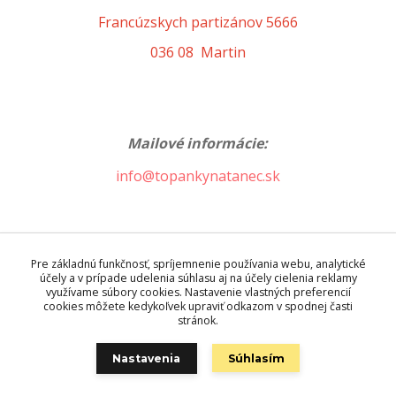
Francúzskych partizánov 5666
036 08 Martin
Mailové informácie:
info@topankynatanec.sk
Prajeme príjemné nakupovanie.
Pre základnú funkčnosť, spríjemnenie používania webu, analytické
účely a v prípade udelenia súhlasu aj na účely cielenia reklamy
využívame súbory cookies. Nastavenie vlastných preferencií
Tím topankynatanec.sk
cookies môžete kedykoľvek upraviť odkazom v spodnej časti
stránok.
Nastavenia
Súhlasím
Katalóg internetových stránok
Goog.sk