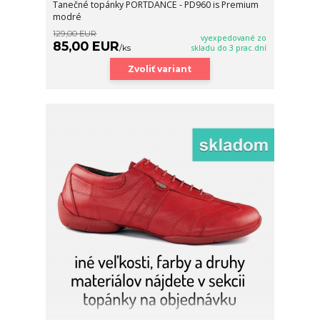
Tanečné topánky PORTDANCE - PD960 is Premium
modré
129,00 EUR
vyexpedované zo
85,00 EUR
/
ks
skladu do 3 prac.dní
Zvoliť variant