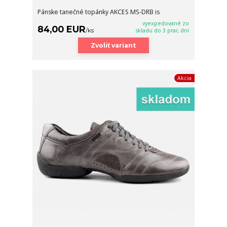
Pánske tanečné topánky AKCES MS-DRB is
vyexpedované zo
84,00 EUR
/
ks
skladu do 3 prac.dní
Zvoliť variant
Akcia