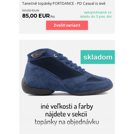
Tanečné topánky PORTDANCE - PD Casual is sivé
99,00 EUR
vyexpedované zo
85,00 EUR
/
ks
skladu do 3 prac.dní
Zvoliť variant