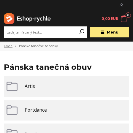
0
0,00 EUR
Menu
Úvod
Pánske tanečné topánky
Pánska tanečná obuv
Artis
Portdance