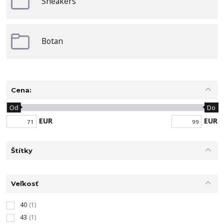
Sneakers
Botan
Cena:
Od
Do
EUR
EUR
Štítky
Veľkosť
40
(1)
43
(1)