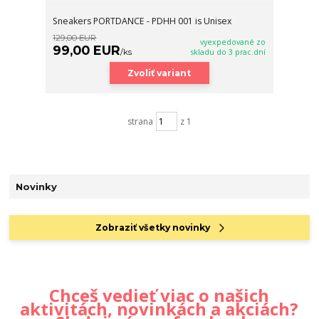
Sneakers PORTDANCE - PDHH 001 is Unisex
129,00 EUR
vyexpedované zo
99,00 EUR
/
ks
skladu do 3 prac.dní
Zvoliť variant
strana
z 1
Novinky
Zobraziť všetky novinky
Chceš vedieť viac o našich
aktivitách, novinkách a akciách?