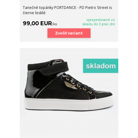
Tanečné topánky PORTDANCE - PD Pietro Street is
čierne lesklé
vyexpedované zo
99,00 EUR
/
ks
skladu do 3 prac.dní
Zvoliť variant