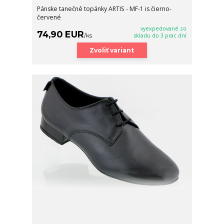
Pánske tanečné topánky ARTIS - MF-1 is čierno-
červené
vyexpedované zo
74,90 EUR
/
ks
skladu do 3 prac.dní
Zvoliť variant