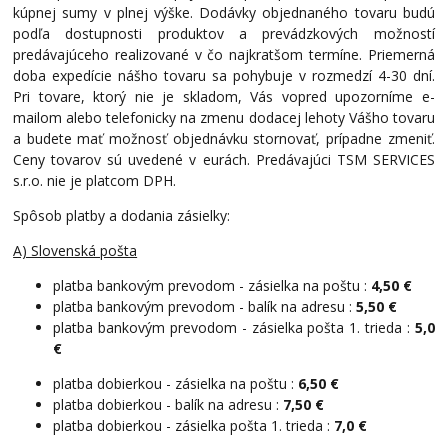
kúpnej sumy v plnej výške. Dodávky objednaného tovaru budú
podľa dostupnosti produktov a prevádzkových možností
predávajúceho realizované v čo najkratšom termíne. Priemerná
doba expedície nášho tovaru sa pohybuje v rozmedzí 4-30 dní.
Pri tovare, ktorý nie je skladom, Vás vopred upozorníme e-
mailom alebo telefonicky na zmenu dodacej lehoty Vášho tovaru
a budete mať možnosť objednávku stornovať, prípadne zmeniť.
Ceny tovarov sú uvedené v eurách. Predávajúci TSM SERVICES
s.r.o. nie je platcom DPH.
Spôsob platby a dodania zásielky:
A) Slovenská pošta
platba bankovým prevodom - zásielka na poštu :
4,50 €
platba bankovým prevodom - balík na adresu :
5,50 €
platba bankovým prevodom - zásielka pošta 1. trieda :
5,0
€
platba dobierkou - zásielka na poštu :
6,50 €
platba dobierkou - balík na adresu :
7,50 €
platba dobierkou - zásielka pošta 1. trieda :
7
,0 €