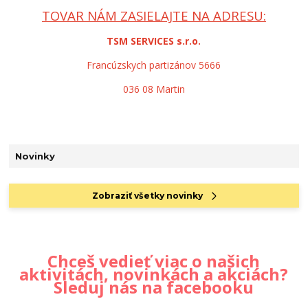
TOVAR NÁM ZASIELAJTE NA ADRESU:
TSM SERVICES s.r.o.
Francúzskych partizánov 5666
036 08 Martin
Novinky
Zobraziť všetky novinky
Chceš vedieť viac o našich
aktivitách, novinkách a akciách?
Sleduj nás na facebooku