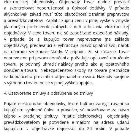
elektronickej objednávky. Objednaný tovar riadne prevziať
a skontrolovať neporušenosť a úplnosť dodávky. V prípade
akýchkoľvek závad musí túto skutočnosť oznámiť prepravcovi
a prevádzkovateľovi. Zaplatiť kúpnu cenu v plnej výške v zmysle
platobných podmienok platných v deň odoslania elektronickej
objednávky. V cene tovaru nie sú započítané expedičné náklady.
V prípade, že si kupujúci tovar neprevezme (na základe
objednávky), predávajúci si vyhradzuje právo uplatniť svoj nárok
na náhradu vzniknutej škody. V prípade, že si zákazník tovar
neprevezme pri prvom doručení a požaduje opätovné doručenie
tovaru, je povinný uhradiť náklady prvého ako aj opätovného
doručenia tovaru. Nebezpečenstvo škody na tovare prechádza
na kupujúceho prevzatím objednaného tovaru. Náklady spojené
s výmenou tovaru nesie v plnej výške kupujúci.
4. Uzatvorenie zmluvy a odstúpenie od zmluvy
Prijaté elektronické objednávky, ktoré boli po zaregistrovaní sa
kupujúcim vyplnené úplne a pravdivo, sú považované za návrh
kúpno – predajnej zmluvy. Prijatie elektronickej objednávky
prevádzkovateľom je potvrdené e-mailom na adresu udanú
kupujúcim v objednávke najneskôr do 24 hodín. V prípade