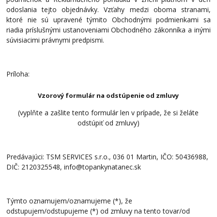
odoslania tejto objednávky. Vzťahy medzi oboma stranami,
ktoré nie sú upravené týmito Obchodnými podmienkami sa
riadia príslušnými ustanoveniami Obchodného zákonníka a inými
súvisiacimi právnymi predpismi.
Príloha:
Vzorový formulár na odstúpenie od zmluvy
(vyplňte a zašlite tento formulár len v prípade, že si želáte
odstúpiť od zmluvy)
Predávajúci: TSM SERVICES s.r.o.
, 036 01 Martin
, IČO: 50436988,
DIČ: 2120325548, info@topankynatanec.sk
Týmto oznamujem/oznamujeme (*), že
odstupujem/odstupujeme (*) od zmluvy na tento tovar/od