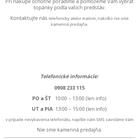
Pri nákupe ochotne poradíme a pomôžeme
Vám vybrať
topánky podľa vašich predstáv.
Kontaktujte nás
telefonicky alebo mailom, nakoľko nie sme
kamenná predajňa.
Telefonické informácie:
0908 233 115
PO a ŠT
10:00 – 13:00 (len info)
UT a PIA
13:00
–
15:00 (len info)
v prípade nevybavenia telefonátu, napíšte nám SMS zavoláme Vám
Nie sme kamenná predajňa.