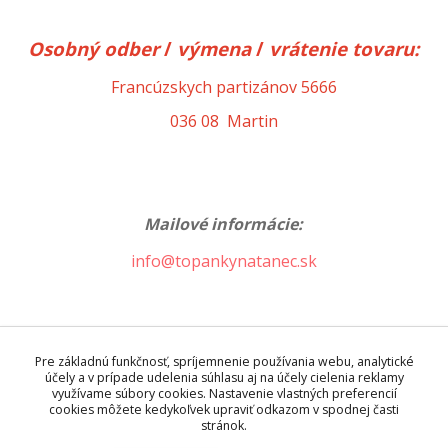
Osobný odber
/
výmena
/
vrátenie
tovaru:
Francúzskych partizánov 5666
036 08 Martin
Mailové informácie:
info@topankynatanec.sk
Prajeme príjemné nakupovanie.
Pre základnú funkčnosť, spríjemnenie používania webu, analytické
účely a v prípade udelenia súhlasu aj na účely cielenia reklamy
využívame súbory cookies. Nastavenie vlastných preferencií
Tím topankynatanec.sk
cookies môžete kedykoľvek upraviť odkazom v spodnej časti
stránok.