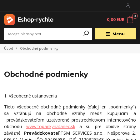
0
0,00 EUR
Menu
Úvod
Obchodné podmienky
Obchodné podmienky
1. Všeobecné ustanovenia
Tieto všeobecné obchodné podmienky (ďalej len „podmienky“)
sa vzťahujú na obchodné vzťahy medzi kupujúcim a
prevádzkovateľom uzatvorené prostredníctvom internetového
obchodu
www.topankynatanec.sk
a sú pre obidve strany
záväzné.
Prevádzkovateľ:
TSM SERVICES s.r.o., Nešporova 2,
036 01 Martin
, IČO: 50436988 , DIČ:
2120325548
.
Kupujúci: je na