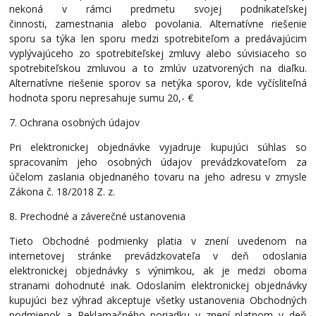
nekoná v rámci predmetu svojej podnikateľskej
činnosti, zamestnania alebo povolania. Alternatívne riešenie
sporu sa týka len sporu medzi spotrebiteľom a predávajúcim
vyplývajúceho zo spotrebiteľskej zmluvy alebo súvisiaceho so
spotrebiteľskou zmluvou a to zmlúv uzatvorených na diaľku.
Alternatívne riešenie sporov sa netýka sporov, kde vyčísliteľná
hodnota sporu nepresahuje sumu 20,- €
7. Ochrana osobných údajov
Pri elektronickej objednávke vyjadruje kupujúci súhlas so
spracovaním jeho osobných údajov prevádzkovateľom za
účelom zaslania objednaného tovaru na jeho adresu v zmysle
Zákona č. 18/2018 Z. z.
8. Prechodné a záverečné ustanovenia
Tieto Obchodné podmienky platia v znení uvedenom na
internetovej stránke prevádzkovateľa v deň odoslania
elektronickej objednávky s výnimkou, ak je medzi oboma
stranami dohodnuté inak. Odoslaním elektronickej objednávky
kupujúci bez výhrad akceptuje všetky ustanovenia Obchodných
podmienok a Reklamačného poriadku v znení platnom v deň