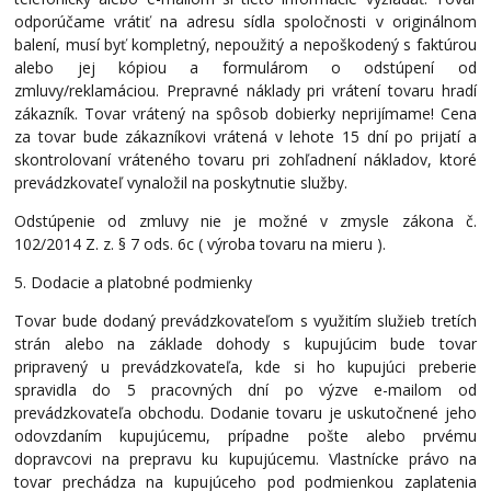
odporúčame vrátiť na adresu sídla spoločnosti v originálnom
balení, musí byť kompletný, nepoužitý a nepoškodený s faktúrou
alebo jej kópiou a formulárom o odstúpení od
zmluvy/reklamáciou. Prepravné náklady pri vrátení tovaru hradí
zákazník. Tovar vrátený na spôsob dobierky neprijímame! Cena
za tovar bude zákazníkovi vrátená v lehote 15 dní po prijatí a
skontrolovaní vráteného tovaru pri zohľadnení nákladov, ktoré
prevádzkovateľ vynaložil na poskytnutie služby.
Odstúpenie od zmluvy nie je možné v zmysle zákona č.
102/2014 Z. z. § 7 ods. 6c ( výroba tovaru na mieru ).
5. Dodacie a platobné podmienky
Tovar bude dodaný prevádzkovateľom s využitím služieb tretích
strán alebo na základe dohody s kupujúcim bude tovar
pripravený u prevádzkovateľa, kde si ho kupujúci preberie
spravidla do 5 pracovných dní po výzve e-mailom od
prevádzkovateľa obchodu. Dodanie tovaru je uskutočnené jeho
odovzdaním kupujúcemu, prípadne pošte alebo prvému
dopravcovi na prepravu ku kupujúcemu. Vlastnícke právo na
tovar prechádza na kupujúceho pod podmienkou zaplatenia