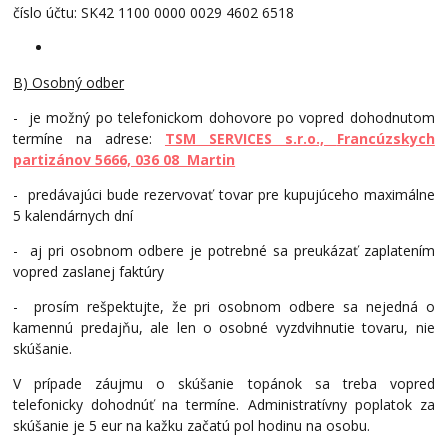
číslo účtu: SK42 1100 0000 0029 4602 6518
B) Osobný odber
- je možný po telefonickom dohovore po vopred dohodnutom
termíne na adrese:
TSM SERVICES s.r.o.,
Francúzskych
partizánov 5666, 036 08 Martin
- predávajúci bude rezervovať tovar pre kupujúceho maximálne
5 kalendárnych dní
- aj pri osobnom odbere je potrebné sa preukázať zaplatením
vopred zaslanej faktúry
- prosím rešpektujte, že pri osobnom odbere sa nejedná o
kamennú predajňu, ale len o osobné vyzdvihnutie tovaru, nie
skúšanie.
V prípade záujmu o skúšanie topánok sa treba vopred
telefonicky dohodnúť na termíne. Administratívny poplatok za
skúšanie je 5 eur na kažku začatú pol hodinu na osobu.