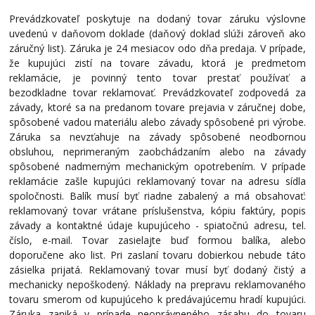
Prevádzkovateľ poskytuje na dodaný tovar záruku výslovne
uvedenú v daňovom doklade (daňový doklad slúži zároveň ako
záručný list). Záruka je 24 mesiacov odo dňa predaja. V prípade,
že kupujúci zistí na tovare závadu, ktorá je predmetom
reklamácie, je povinný tento tovar prestať používať a
bezodkladne tovar reklamovať. Prevádzkovateľ zodpovedá za
závady, ktoré sa na predanom tovare prejavia v záručnej dobe,
spôsobené vadou materiálu alebo závady spôsobené pri výrobe.
Záruka sa nevzťahuje na závady spôsobené neodbornou
obsluhou, neprimeraným zaobchádzaním alebo na závady
spôsobené nadmerným mechanickým opotrebením. V prípade
reklamácie zašle kupujúci reklamovaný tovar na adresu sídla
spoločnosti. Balík musí byť riadne zabalený a má obsahovať:
reklamovaný tovar vrátane príslušenstva, kópiu faktúry, popis
závady a kontaktné údaje kupujúceho - spiatočnú adresu, tel.
číslo, e-mail. Tovar zasielajte buď formou balíka, alebo
doporučene ako list. Pri zaslaní tovaru dobierkou nebude táto
zásielka prijatá. Reklamovaný tovar musí byť dodaný čistý a
mechanicky nepoškodený. Náklady na prepravu reklamovaného
tovaru smerom od kupujúceho k predávajúcemu hradí kupujúci.
Záruka zaniká v prípade neoprávneného zásahu do tovaru