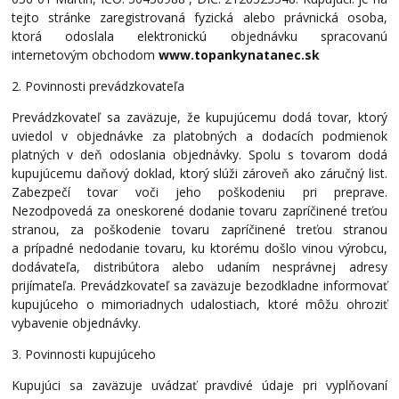
tejto stránke zaregistrovaná fyzická alebo právnická osoba,
ktorá odoslala elektronickú objednávku spracovanú
internetovým obchodom
www.topankynatanec.sk
2. Povinnosti prevádzkovateľa
Prevádzkovateľ sa zaväzuje, že kupujúcemu dodá tovar, ktorý
uviedol v objednávke za platobných a dodacích podmienok
platných v deň odoslania objednávky. Spolu s tovarom dodá
kupujúcemu daňový doklad, ktorý slúži zároveň ako záručný list.
Zabezpečí tovar voči jeho poškodeniu pri preprave.
Nezodpovedá za oneskorené dodanie tovaru zapríčinené treťou
stranou, za poškodenie tovaru zapríčinené treťou stranou
a prípadné nedodanie tovaru, ku ktorému došlo vinou výrobcu,
dodávateľa, distribútora alebo udaním nesprávnej adresy
prijímateľa. Prevádzkovateľ sa zaväzuje bezodkladne informovať
kupujúceho o mimoriadnych udalostiach, ktoré môžu ohroziť
vybavenie objednávky.
3. Povinnosti kupujúceho
Kupujúci sa zaväzuje uvádzať pravdivé údaje pri vyplňovaní