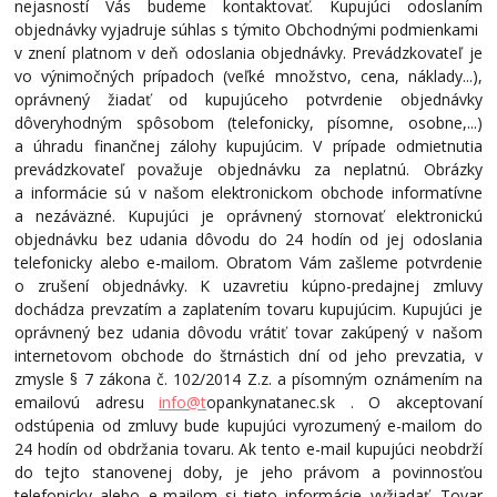
nejasností Vás budeme kontaktovať. Kupujúci odoslaním
objednávky vyjadruje súhlas s týmito Obchodnými podmienkami
v znení platnom v deň odoslania objednávky. Prevádzkovateľ je
vo výnimočných prípadoch (veľké množstvo, cena, náklady...),
oprávnený žiadať od kupujúceho potvrdenie objednávky
dôveryhodným spôsobom (telefonicky, písomne, osobne,...)
a úhradu finančnej zálohy kupujúcim. V prípade odmietnutia
prevádzkovateľ považuje objednávku za neplatnú. Obrázky
a informácie sú v našom elektronickom obchode informatívne
a nezáväzné. Kupujúci je oprávnený stornovať elektronickú
objednávku bez udania dôvodu do 24 hodín od jej odoslania
telefonicky alebo e-mailom. Obratom Vám zašleme potvrdenie
o zrušení objednávky. K uzavretiu kúpno-predajnej zmluvy
dochádza prevzatím a zaplatením tovaru kupujúcim. Kupujúci je
oprávnený bez udania dôvodu vrátiť tovar zakúpený v našom
internetovom obchode do štrnástich dní od jeho prevzatia, v
zmysle § 7 zákona č. 102/2014 Z.z. a písomným oznámením na
emailovú adresu
info@t
opankynatanec.sk . O akceptovaní
odstúpenia od zmluvy bude kupujúci vyrozumený e-mailom do
24 hodín od obdržania tovaru. Ak tento e-mail kupujúci neobdrží
do tejto stanovenej doby, je jeho právom a povinnosťou
telefonicky alebo e-mailom si tieto informácie vyžiadať. Tovar