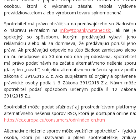
osobou, ktorá k vykonaniu zásahu nebola výslovne
prevádzkovateľom alebo výrobcom tovaru splnomocnená.
Spotrebiteľ má právo obrátiť sa na predávajúceho so žiadosťou
o nápravu (e-mailom na
info@topankynatanec.sk
), ak nie je
spokojný so spôsobom, ktorým predávajúci vybavil jeho
reklamáciu alebo ak sa domnieva, že predávajúci porušil jeho
práva. Ak predávajúci odpovie na túto žiadosť zamietavo alebo
na ňu neodpovie do 30 dní odo dňa jej odoslania, spotrebiteľ
má právo podať návrh na začatie alternatívneho riešenia sporu
(ďalej len „návrh“) subjektu alternatívneho riešenia sporov podľa
zákona č. 391/2015 Z. z. ARS subjektami sú orgány a oprávnené
právnické osoby podľa § 3 Zákona 391/2015 Z.z. Návrh môže
spotrebiteľ podať spôsobom určeným podľa § 12 Zákona
391/2015 Z.z.
Spotrebiteľ môže podať sťažnosť aj prostredníctvom platformy
alternatívneho riešenia sporov RSO, ktorá je dostupná online na:
https://ec.europa.eu/consumers/odr/index_en.htm
Alternatívne riešenie sporov môže využiť len spotrebiteľ - fyzická
osoba, ktorá pri uzatváraní a plnení spotrebiteľskej zmluvy