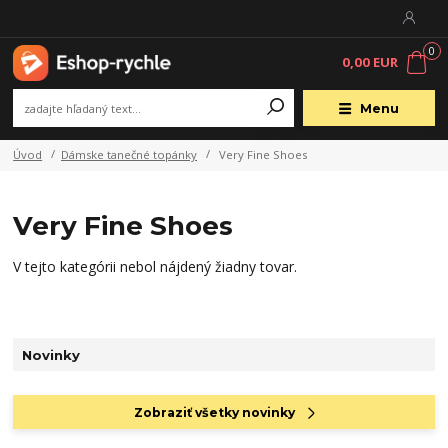
0
0,00 EUR
Menu
Úvod
Dámske tanečné topánky
Very Fine Shoes
Very Fine Shoes
V tejto kategórii nebol nájdený žiadny tovar.
Novinky
Zobraziť všetky novinky