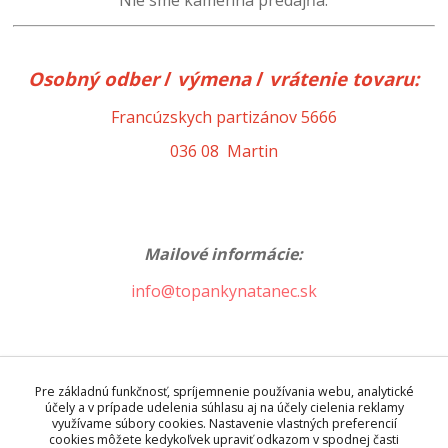
Osobný odber
/
výmena
/
vrátenie
tovaru:
Francúzskych partizánov 5666
036 08 Martin
Mailové informácie:
info@topankynatanec.sk
Prajeme príjemné nakupovanie.
Pre základnú funkčnosť, spríjemnenie používania webu, analytické
účely a v prípade udelenia súhlasu aj na účely cielenia reklamy
využívame súbory cookies. Nastavenie vlastných preferencií
Tím topankynatanec.sk
cookies môžete kedykoľvek upraviť odkazom v spodnej časti