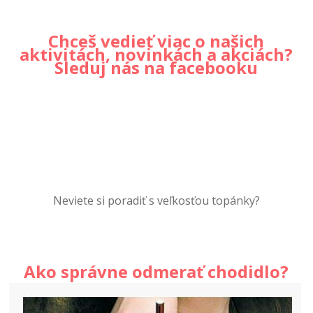
Chceš vedieť viac o našich
aktivitách, novinkách a akciách?
Sleduj nás na facebooku
Neviete si poradiť s veľkosťou topánky?
Ako správne odmerať chodidlo?