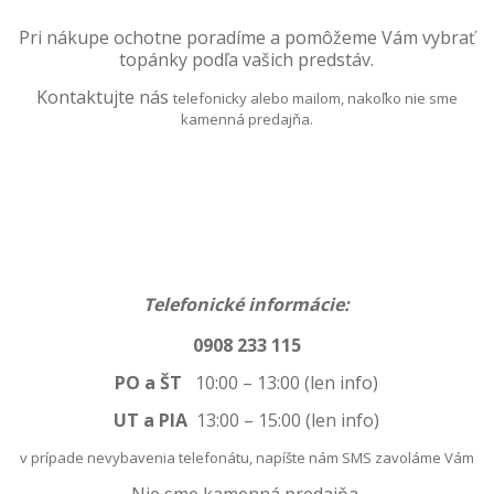
Pri nákupe ochotne poradíme a pomôžeme
Vám vybrať
topánky podľa vašich predstáv.
Kontaktujte nás
telefonicky alebo mailom, nakoľko nie sme
kamenná predajňa.
Telefonické informácie:
0908 233 115
PO a ŠT
10:00 – 13:00 (len info)
UT a PIA
13:00
–
15:00 (len info)
v prípade nevybavenia telefonátu, napíšte nám SMS zavoláme Vám
Nie sme kamenná predajňa.