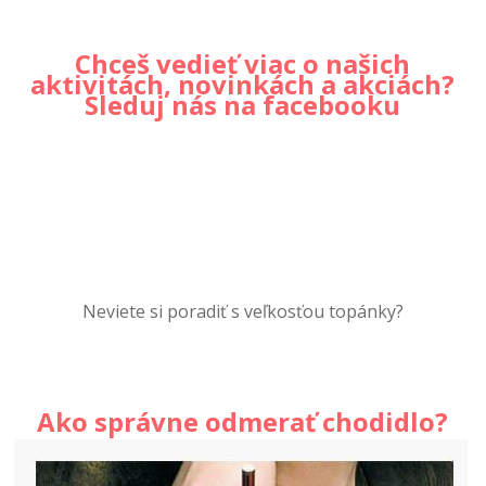
Chceš vedieť viac o našich
aktivitách, novinkách a akciách?
Sleduj nás na facebooku
Neviete si poradiť s veľkosťou topánky?
Ako správne odmerať chodidlo?