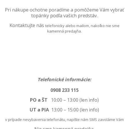
Pri nákupe ochotne poradíme a pomôžeme
Vám vybrať
topánky podľa vašich predstáv.
Kontaktujte nás
telefonicky alebo mailom, nakoľko nie sme
kamenná predajňa.
Telefonické informácie:
0908 233 115
PO a ŠT
10:00 – 13:00 (len info)
UT a PIA
13:00
–
15:00 (len info)
v prípade nevybavenia telefonátu, napíšte nám SMS zavoláme Vám
Nie sme kamenná predajňa.