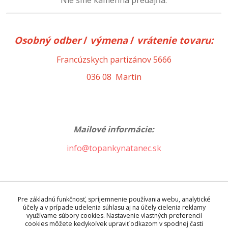
Osobný odber
/
výmena
/
vrátenie
tovaru:
Francúzskych partizánov 5666
036 08 Martin
Mailové informácie:
info@topankynatanec.sk
Prajeme príjemné nakupovanie.
Pre základnú funkčnosť, spríjemnenie používania webu, analytické
účely a v prípade udelenia súhlasu aj na účely cielenia reklamy
využívame súbory cookies. Nastavenie vlastných preferencií
Tím topankynatanec.sk
cookies môžete kedykoľvek upraviť odkazom v spodnej časti