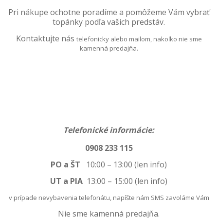
Pri nákupe ochotne poradíme a pomôžeme
Vám vybrať
topánky podľa vašich predstáv.
Kontaktujte nás
telefonicky alebo mailom, nakoľko nie sme
kamenná predajňa.
Telefonické informácie:
0908 233 115
PO a ŠT
10:00 – 13:00 (len info)
UT a PIA
13:00
–
15:00 (len info)
v prípade nevybavenia telefonátu, napíšte nám SMS zavoláme Vám
Nie sme kamenná predajňa.