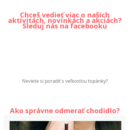
Chceš vedieť viac o našich
aktivitách, novinkách a akciách?
Sleduj nás na facebooku
Neviete si poradiť s veľkosťou topánky?
Ako správne odmerať chodidlo?