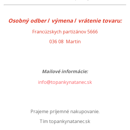
Osobný odber
/
výmena
/
vrátenie
tovaru:
Francúzskych partizánov 5666
036 08 Martin
Mailové informácie:
info@topankynatanec.sk
Prajeme príjemné nakupovanie.
Tím topankynatanec.sk