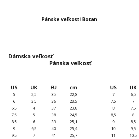
Pánske veľkosti Botan
Dámska veľkosť
Pánska veľkosť
US
UK
EU
cm
US
UK
5
2,5
35
22,8
7
6,5
6
3,5
36
23,5
7,5
7
6,5
4
37
23,8
8
7,5
7,5
5
38
24,5
8,5
8
8,5
6
39
25,1
9
8,5
9
6,5
40
25,4
10
9,5
9,5
7
41
25,7
11
10,5