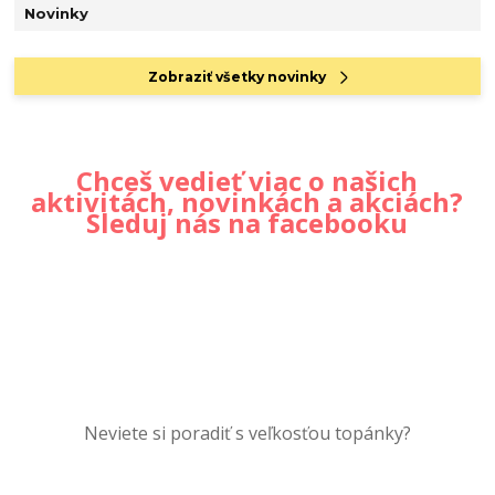
Novinky
Zobraziť všetky novinky
Chceš vedieť viac o našich
aktivitách, novinkách a akciách?
Sleduj nás na facebooku
Neviete si poradiť s veľkosťou topánky?