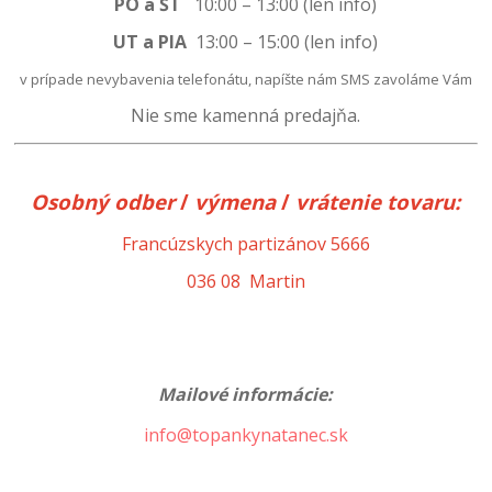
PO a ŠT
10:00 – 13:00 (len info)
UT a PIA
13:00
–
15:00 (len info)
v prípade nevybavenia telefonátu, napíšte nám SMS zavoláme Vám
Nie sme kamenná predajňa.
Osobný odber
/
výmena
/
vrátenie
tovaru:
Francúzskych partizánov 5666
036 08 Martin
Mailové informácie:
info@topankynatanec.sk