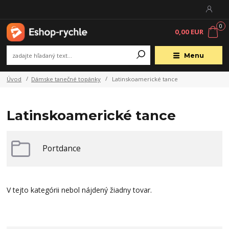
0
0,00 EUR
Menu
Úvod
Dámske tanečné topánky
Latinskoamerické tance
Latinskoamerické tance
Portdance
V tejto kategórii nebol nájdený žiadny tovar.