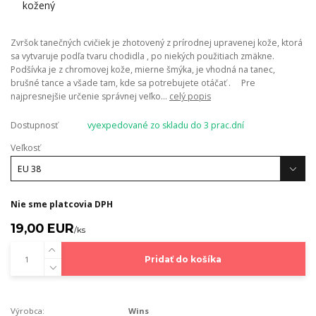
Zvršok tanečných cvičiek je zhotovený z prírodnej upravenej kože, ktorá
sa vytvaruje podľa tvaru chodidla , po niekých použitiach zmäkne.
Podšívka je z chromovej kože, mierne šmýka, je vhodná na tanec,
brušné tance a všade tam, kde sa potrebujete otáčať . Pre
najpresnejšie určenie správnej veľko...
celý popis
Dostupnosť
vyexpedované zo skladu do 3 prac.dní
Veľkosť
Nie sme platcovia DPH
19,00 EUR
/
ks
Pridať do košíka
Výrobca:
Wins