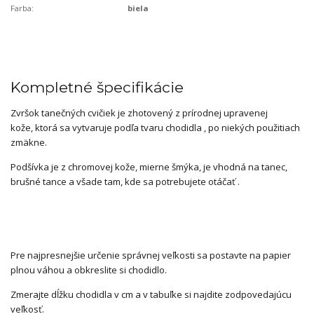
Farba:
biela
Kompletné špecifikácie
Zvršok tanečných cvičiek je zhotovený z prírodnej upravenej
kože, ktorá sa vytvaruje podľa tvaru chodidla , po niekých použitiach
zmäkne.
Podšívka je z chromovej kože, mierne šmýka, je vhodná na tanec,
brušné tance a všade tam, kde sa potrebujete otáčať .
Pre najpresnejšie určenie správnej veľkosti sa postavte na papier
plnou váhou a obkreslite si chodidlo.
Zmerajte dĺžku chodidla v cm a v tabuľke si najdite zodpovedajúcu
veľkosť.