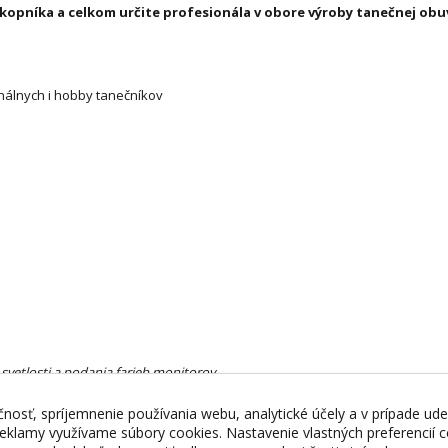
iekopníka a celkom určite profesionála v obore výroby tanečnej obuv
álnych i hobby tanečníkov
 svetlosti a podania farieb monitorov
nosť, spríjemnenie používania webu, analytické účely a v prípade ude
 reklamy využívame súbory cookies. Nastavenie vlastných preferencií