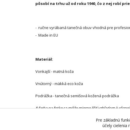
pôsobí na trhu už od roku 1940, čo z nej robí pr
- ručne vyrábaná tanečná obuv vhodná pre profesion
- Made in EU
Materiál:
Vonkajší - matná koža
Vnútorný - mäkká eco koža
Podrážka - tanečná semišová kožená podrážka
* farba na fotke sa môže mierne líšiť vzhľadom k rôznej
Pre základnú funkč
účely cielenia