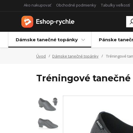
Ako nakupovať
Obchodné podmienky
Tabuľky veľkostí
Dámske tanečné topánky
Pánske taneč
Úvod
Dámske tanečné topánky
Tréningové tan
Tréningové tanečné 