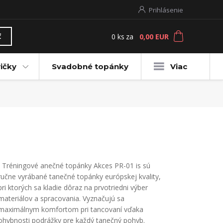
Prihlásenie
0
ks
za
0,00 EUR
ť
ičky
Svadobné topánky
Viac
Tréningové anečné topánky Akces PR-01 is sú
ručne vyrábané tanečné topánky európskej kvality,
pri ktorých sa kladie dôraz na prvotriedni výber
materiálov a spracovania. Vyznačujú sa
maximálnym komfortom pri tancovaní vďaka
ohybnosti podrážky pre každý tanečný pohyb.