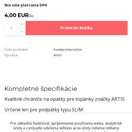
Nie sme platcovia DPH
4,00 EUR
/
ks
Pridať do košíka
Číslo produktu:
heelprotectslim
Výrobca:
Artis
Kompletné špecifikácie
Kvalitné chrániče na opätky pre topánky značky ARTIS
Určené len pre podpätky typu SLIM
Pre základnú funkčnosť, spríjemnenie používania webu, analytické
účely a v prípade udelenia súhlasu aj na účely cielenia reklamy
Tovar zaradený v kategóriách