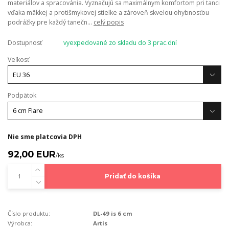
materiálov a spracovánia. Vyznačujú sa maximálnym komfortom pri tanci
vďaka mäkkej a protišmykovej stielke a zároveň skvelou ohybnosťou
podrážky pre každý tanečn...
celý popis
Dostupnosť
vyexpedované zo skladu do 3 prac.dní
Veľkosť
Podpätok
Nie sme platcovia DPH
92,00 EUR
/
ks
Pridať do košíka
Číslo produktu:
DL-49 is 6 cm
Výrobca:
Artis