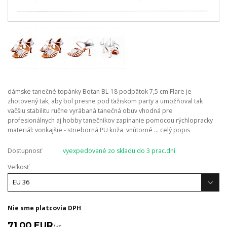
dámske tanečné topánky Botan BL-18 podpätok 7,5 cm Flare je
zhotovený tak, aby bol presne pod ťažiskom party a umožňoval tak
väčšiu stabilitu ručne vyrábaná tanečná obuv vhodná pre
profesionálnych aj hobby tanečníkov zapínanie pomocou rýchlopracky
materiál: vonkajšie - strieborná PU koža vnútorné ...
celý popis
Dostupnosť
vyexpedované zo skladu do 3 prac.dní
Veľkosť
Nie sme platcovia DPH
71,00 EUR
/
ks