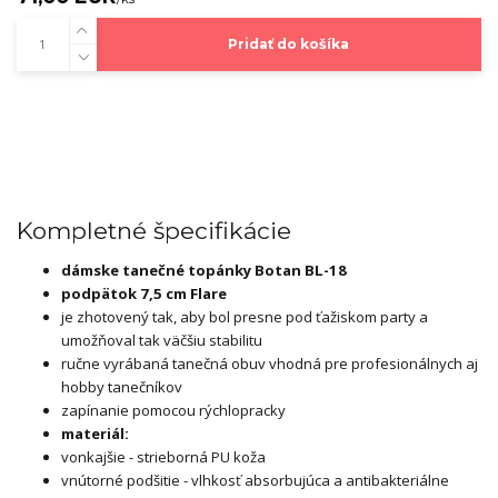
Pridať do košíka
Kompletné špecifikácie
dámske tanečné topánky Botan BL-18
podpätok 7,5 cm Flare
je zhotovený tak, aby bol presne pod ťažiskom party a
umožňoval tak väčšiu stabilitu
ručne vyrábaná tanečná obuv vhodná pre profesionálnych aj
hobby tanečníkov
zapínanie pomocou rýchlopracky
materiál:
vonkajšie - strieborná PU koža
vnútorné podšitie - vlhkosť absorbujúca a antibakteriálne