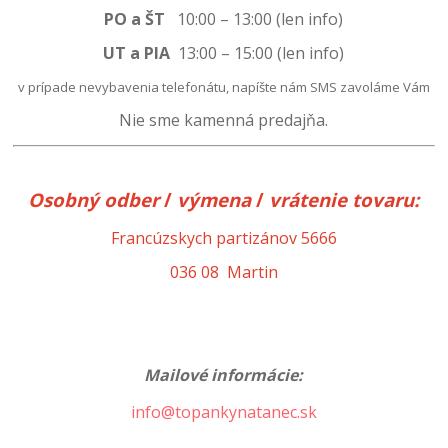
PO a ŠT
10:00 – 13:00 (len info)
UT a PIA
13:00
–
15:00 (len info)
v prípade nevybavenia telefonátu, napíšte nám SMS zavoláme Vám
Nie sme kamenná predajňa.
Osobný odber
/
výmena
/
vrátenie
tovaru:
Francúzskych partizánov 5666
036 08 Martin
Mailové informácie:
info@topankynatanec.sk