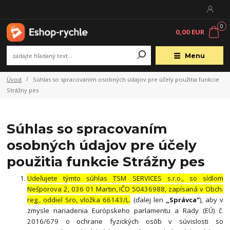
0
0,00 EUR
Menu
Úvod
Súhlas so spracovaním osobných údajov pre účely použitia funkcie
Strážny pes
Súhlas so spracovaním
osobných údajov pre účely
použitia funkcie Strážny pes
Udeľujete týmto súhlas TSM SERVICES s.r.o., so sídlom
Nešporova 2, 036 01 Martin, IČO
50436988
, zapísaná v Obch.
reg., oddiel Sro, vložka 66143/L.
(ďalej len
„Správca“
), aby v
zmysle nariadenia Európskeho parlamentu a Rady (EÚ) č.
2016/679 o ochrane fyzických osôb v súvislosti so