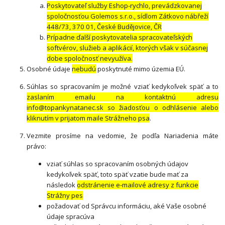
Poskytovateľ služby Eshop-rychlo, prevádzkovanej
spoločnosťou Golemos s.r.o., sídlom Zátkovo nábřeží
448/73, 370 01, České Budějovice, ČR
Prípadne ďalší poskytovatelia spracovateľských
softvérov, služieb a aplikácií, ktorých však v súčasnej
dobe spoločnosť nevyužíva.
Osobné údaje
nebudú
poskytnuté mimo územia EÚ.
Súhlas so spracovaním je možné vziať kedykoľvek späť a to
zaslaním emailu na kontaktnú adresu
info@topankynatanec.sk so žiadosťou o odhlásenie alebo
kliknutím v prijatom maile Strážneho psa
.
Vezmite prosíme na vedomie, že podľa Nariadenia máte
právo:
vziať súhlas so spracovaním osobných údajov
kedykoľvek späť, toto späť vzatie bude mať za
následok
odstránenie e-mailové adresy z funkcie
Strážny pes
požadovať od Správcu informáciu, aké Vaše osobné
údaje spracúva